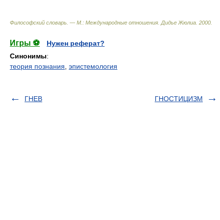
Философский словарь. — М.: Международные отношения
.
Дидье Жюлиа
.
2000
.
Игры ⚽
Нужен реферат?
Синонимы
:
теория познания
,
эпистемология
ГНЕВ
ГНОСТИЦИЗМ