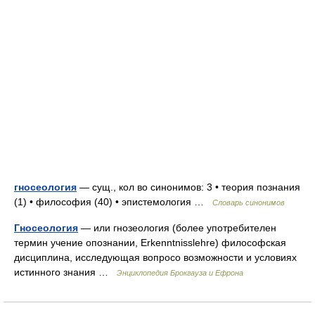
гносеология
— сущ., кол во синонимов: 3 • теория познания
(1) • философия (40) • эпистемология …
Словарь синонимов
Гносеология
— или гнозеология (более употребителен
термин учение опознании, Erkenntnisslehre) философская
дисциплина, исследующая вопросо возможности и условиях
истинного знания …
Энциклопедия Брокгауза и Ефрона